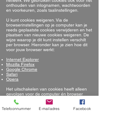
netwerk. We gebruiken cookies ook voor het
onthouden van inlognamen, wachtwoorden
en voorkeuren, zoals taalinstellingen.
U kunt cookies weigeren. Via de
browserinstellingen op je computer kan je
reeds geplaatste cookies verwijderen en het
plaatsen van nieuwe cookies weigeren. De
wijze waarop je dit kunt instellen verschilt
per browser. Hieronder kan je zien hoe dit
voor jouw browser werkt:
Internet Explorer
Mozilla Firefox
Google Chrome
Safari
Opera
Het uitschakelen van cookies heeft alleen
gevolgen voor de computer én browser
waarop je deze handeling uitvoert. Indien je
gebruik maakt van meerdere computers
Telefoonnummer
E-mailadres
Facebook
en/of browsers dien je deze handeling zo
vaak als nodig te herhalen.
Wijzigingen voorbehouden
cookieverklaring